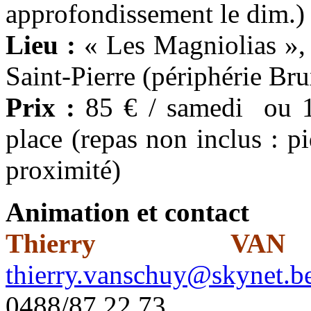
approfondissement le dim.)
Lieu :
« Les Magniolias »
Saint-Pierre (périphérie Bru
Prix :
85 € / samedi ou 16
place (repas non inclus : p
proximité)
Animation et contact
Thierry VAN
thierry.vanschuy@skynet.b
0488/87.22.73