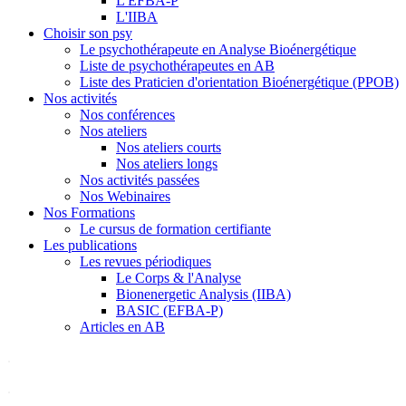
L'EFBA-P
L'IIBA
Choisir son psy
Le psychothérapeute en Analyse Bioénergétique
Liste de psychothérapeutes en AB
Liste des Praticien d'orientation Bioénergétique (PPOB)
Nos activités
Nos conférences
Nos ateliers
Nos ateliers courts
Nos ateliers longs
Nos activités passées
Nos Webinaires
Nos Formations
Le cursus de formation certifiante
Les publications
Les revues périodiques
Le Corps & l'Analyse
Bionenergetic Analysis (IIBA)
BASIC (EFBA-P)
Articles en AB
.
.