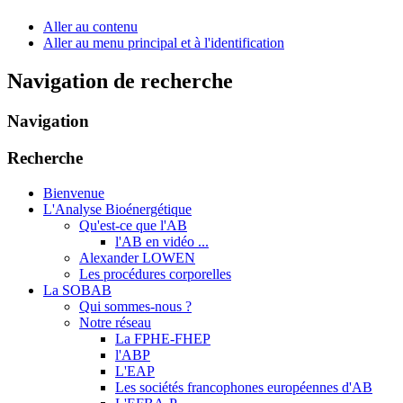
Aller au contenu
Aller au menu principal et à l'identification
Navigation de recherche
Navigation
Recherche
Bienvenue
L'Analyse Bioénergétique
Qu'est-ce que l'AB
l'AB en vidéo ...
Alexander LOWEN
Les procédures corporelles
La SOBAB
Qui sommes-nous ?
Notre réseau
La FPHE-FHEP
l'ABP
L'EAP
Les sociétés francophones européennes d'AB