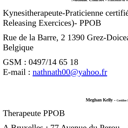
Praticienne en vo
Kynesitherapeute-Praticienne certif
Releasing Exercices)- PPOB
Rue de la Barre, 2 1390 Grez-Doice
Belgique
GSM : 0497/14 65 18
E-mail :
nathnath00@yahoo.fr
Meghan Kelly -
Certifie
Therapeute PPOB
A Bruxelles
: 77 Avenue du Perou - 