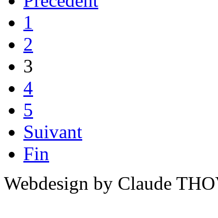
Précédent
1
2
3
4
5
Suivant
Fin
Webdesign by Claude THO