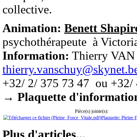
collective.
Animation:
Benett Shapir
psychothérapeute à Victori
Information:
Thierry VA
thierry.vanschuy@skynet.b
+32/ 2/ 375 73 47 ou +32/
→ Plaquette d'information
Pièce(s) jointe(s):
Plaquette: Pleine 
Plus d'articles...