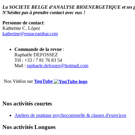
La SOCIETE BELGE d’ANALYSE BIOENERGETIQUE et ses psychoth
N’hésitez pas à prendre contact avec eux !
Personne de contact
:
Katherine C. López
katherine@espaceambar.com
Commande de la revue
:
Raphaèle DEFOSSEZ
Tél : +33 / 7 81 76 83 54
Mail :
raphaele.defossez@hotmail.com
.
Nos Vidéos sur
YouTube
.
Nos activités courtes
Ateliers de pratique psychocorporelle & classes d'exercices
Nos activités Longues