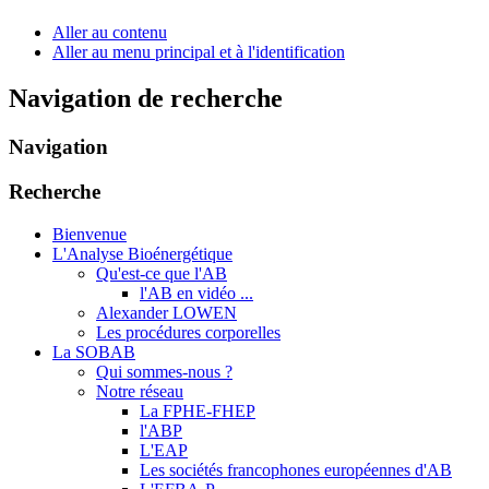
Aller au contenu
Aller au menu principal et à l'identification
Navigation de recherche
Navigation
Recherche
Bienvenue
L'Analyse Bioénergétique
Qu'est-ce que l'AB
l'AB en vidéo ...
Alexander LOWEN
Les procédures corporelles
La SOBAB
Qui sommes-nous ?
Notre réseau
La FPHE-FHEP
l'ABP
L'EAP
Les sociétés francophones européennes d'AB