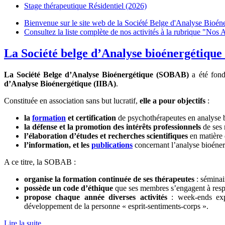
Stage thérapeutique Résidentiel (2026)
Bienvenue sur le site web de la Société Belge d'Analyse Bioéne
Consultez la liste complète de nos activités à la rubrique "Nos Ac
La Société belge d’Analyse bioénergétique
La Société Belge d’Analyse Bioénergétique (SOBAB)
a été fond
d’Analyse Bioénergétique (IIBA)
.
Constituée en association sans but lucratif,
elle a pour objectifs
:
la
formation
et certification
de psychothérapeutes en analyse 
la défense et la promotion des intérêts professionnels
de ses
l’élaboration d’études et recherches scientifiques
en matière 
l’information, et les
publications
concernant l’analyse bioéner
A ce titre, la SOBAB :
organise la formation continuée de ses thérapeutes
: séminai
possède un code d’éthique
que ses membres s’engagent à resp
propose chaque année diverses activités
: week-ends expé
développement de la personne « esprit-sentiments-corps ».
Lire la suite...