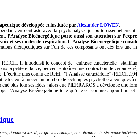
apeutique développée et instituée par
Alexander LOWEN
.
ndant, en contraste avec la psychanalyse qui porte essentiellement s
ent,
l’Analyse Bioénergétique porte aussi son attention sur l’expr
 voix et ses modes de respiration.
L’Analyse Bioénergétique considèr
ntions thérapeutiques sur l’un de ces composants ont dès lors une in
EICH. Il introduisit le concept de "cuirasse caractérielle" signifian
ns la petite enfance, peuvent entraîner une contraction de certaines r
e. L’écrit le plus connu de Reich, "l’Analyse caractérielle" (REICH,1945
uit le lecteur à un certain nombre de techniques psychothérapeutiques à 
 mené plus loin ses idées : alors que PIERRAKOS a développé une for
l’Analyse Bioénergétique telle qu’elle est connue aujourd’hui et p
tique
ce qui vous est arrivé, ce qui vous manque, nous écoutons la résonance intérieure 