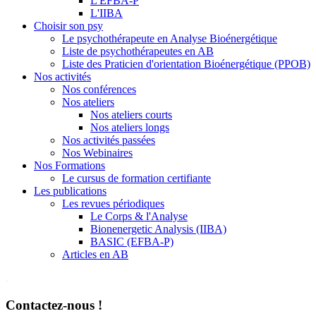
L'EFBA-P
L'IIBA
Choisir son psy
Le psychothérapeute en Analyse Bioénergétique
Liste de psychothérapeutes en AB
Liste des Praticien d'orientation Bioénergétique (PPOB)
Nos activités
Nos conférences
Nos ateliers
Nos ateliers courts
Nos ateliers longs
Nos activités passées
Nos Webinaires
Nos Formations
Le cursus de formation certifiante
Les publications
Les revues périodiques
Le Corps & l'Analyse
Bionenergetic Analysis (IIBA)
BASIC (EFBA-P)
Articles en AB
.
Contactez-nous !