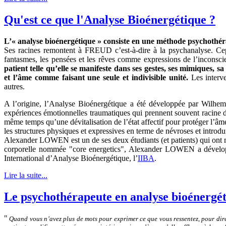
Qu'est ce que l'Analyse Bioénergétique ?
L’« analyse bioénergétique » consiste en une méthode psychothér
Ses racines remontent à FREUD c’est-à-dire à la psychanalyse. Cepe
fantasmes, les pensées et les rêves comme expressions de l’inconsci
patient telle qu’elle se manifeste dans ses gestes, ses mimiques, sa
et l’âme comme faisant une seule et indivisible unité.
Les interve
autres.
A l’origine, l’Analyse Bioénergétique a été développée par Wilhem R
expériences émotionnelles traumatiques qui prennent souvent racine da
même temps qu’une dévitalisation de l’état affectif pour protéger l’âm
les structures physiques et expressives en terme de névroses et introd
Alexander LOWEN est un de ses deux étudiants (et patients) qui ont
corporelle nommée "core energetics", Alexander LOWEN a développé 
International d’Analyse Bioénergétique, l’
IIBA
.
Lire la suite...
Le psychothérapeute en analyse bioénergé
"
Quand vous n’avez plus de mots pour exprimer ce que vous ressentez, pour dire 